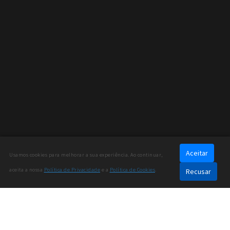
Aceitar
Usamos cookies para melhorar a sua experiência. Ao continuar,
aceita a nossa
Política de Privacidade
e a
Política de Cookies
.
Recusar